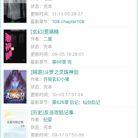
状态：完本
更新时间：11-13 00:29:37
最新章节：
108 chapter108
[玄幻]惹祸精
作者：
二蛋
状态：完本
更新时间：09-05 19:28:01
最新章节：
第68章 完
[网游]斗罗之灵珠神剑
作者：
开局玄幻小猪
状态：完本
更新时间：10-03 17:51:34
最新章节：
第626章 后记：仙剑后记
[历史]反派攻陷记事
作者：
纪婴
状态：完本
更新时间：09-17 07:50:06