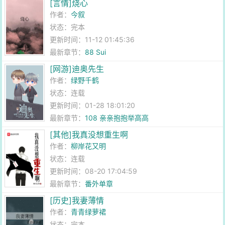
[言情]烧心
作者：
今叙
状态：完本
更新时间：11-12 01:45:36
最新章节：
88 Sui
[网游]迪奥先生
作者：
绿野千鹤
状态：连载
更新时间：01-28 18:01:20
最新章节：
108 亲亲抱抱举高高
[其他]我真没想重生啊
作者：
柳岸花又明
状态：连载
更新时间：08-20 17:04:59
最新章节：
番外单章
[历史]我妻薄情
作者：
青青绿萝裙
状态：完本