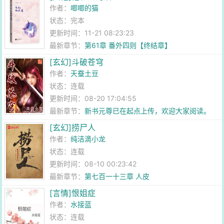
作者：
唧唧的猫
状态：完本
更新时间：11-21 08:23:23
最新章节：
第61章 番外四则【终结章】
[玄幻]斗破苍穹
作者：
天蚕土豆
状态：连载
更新时间：08-20 17:04:55
最新章节：
新书元尊已在起点上传，欢迎大家阅读。
[玄幻]捞尸人
作者：
纯洁滴小龙
状态：连载
更新时间：08-10 00:23:42
最新章节：
第七百一十三章 人皮
[言情]恨姐症
作者：
水接蓝
状态：连载