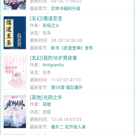
更新时间：09-30 11:56:02
最新章节：
实体书福利升级
[玄幻]儒道至圣
作者：
永恒之火
状态：完本
更新时间：08-20 19:38:46
最新章节：
新书《武道登神》发布
[玄幻]我的18岁男房客
作者：
Antigravity
状态：完本
更新时间：11-07 07:47:10
最新章节：
第59章 婚后番外
[其他]光阴之外
作者：
耳根
状态：连载
更新时间：12-28 14:05:03
最新章节：
番外二 花开故人来