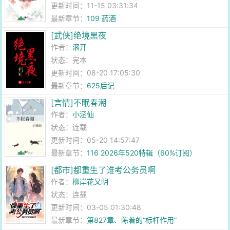
更新时间：11-15 03:31:34
最新章节：
109 药酒
[武侠]绝境黑夜
作者：
滚开
状态：完本
更新时间：08-20 17:05:30
最新章节：
625后记
[言情]不眠春潮
作者：
小涵仙
状态：连载
更新时间：05-20 14:57:47
最新章节：
116 2026年520特辑（60%订阅）
[都市]都重生了谁考公务员啊
作者：
柳岸花又明
状态：连载
更新时间：03-05 01:30:48
最新章节：
第827章、陈着的“标杆作用”