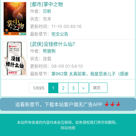
[都市]掌中之物
作者：
贝昕
状态：完本
更新时间：11-10 00:40:16
最新章节：
完文公告
[武侠]没钱修什么仙？
作者：
熊狼狗
状态：连载
更新时间：08-09 01:54:10
最新章节：
第962章 太真前辈，我是您亲儿子（感谢
“疯狂达不溜”打赏的盟主）
1/695
1
2
3
»
↓↓↓
追看新章节，下载本站客户端无广告APP
本站所有收录的内容均来自互联网，如有侵权我们将尽快删除。
网站地图