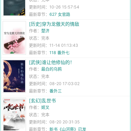
更新时间：10-26 15:57:54
最新章节：
627 女官路
[历史]穿为龙傲天的情敌
作者：
楚济
状态：完本
更新时间：11-14 01:13:43
最新章节：
118 番外七
[武侠]谁让他修仙的！
作者：
最白的乌鸦
状态：完本
更新时间：08-20 17:03:02
最新章节：
番外三
[玄幻]乱世书
作者：
姬叉
状态：完本
更新时间：08-20 20:31:35
最新章节：
新书《山河祭》已发