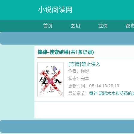
小说阅读网
首页
玄幻
武侠
都
橦肆-搜索结果(共1条记录)
[言情]禁止侵入
作者：
橦肆
状态：完本
更新时间：05-14 13:26:19
最新章节：
番外 昭昭木木和芍药的