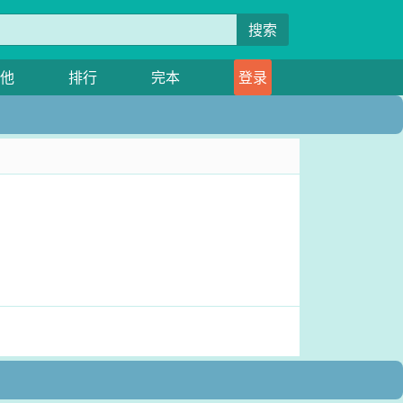
搜索
他
排行
完本
登录