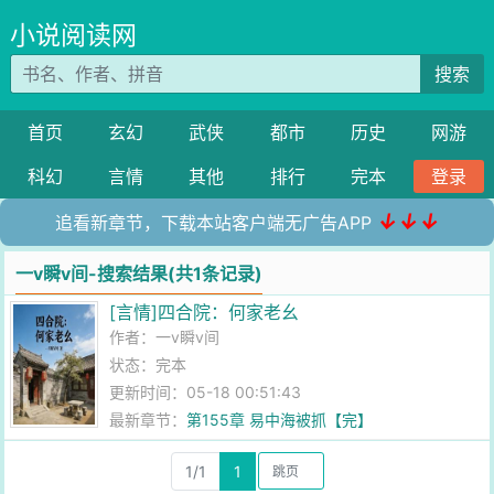
小说阅读网
搜索
首页
玄幻
武侠
都市
历史
网游
科幻
言情
其他
排行
完本
登录
↓↓↓
追看新章节，下载本站客户端无广告APP
一v瞬v间-搜索结果(共1条记录)
[言情]四合院：何家老幺
作者：
一v瞬v间
状态：完本
更新时间：05-18 00:51:43
最新章节：
第155章 易中海被抓【完】
1/1
1