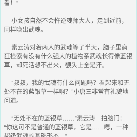
看！”
小女孩自然不会忤逆魂师大人，走到近前，
同样唤出武魂。
素云涛对着两人的武魂等了半天，脑子里疯
狂检索有没有什么强大的植物系武魂长得像蓝银
草，却死活想不出来，额头上全是汗。
“叔叔，我的武魂有什么问题吗？看起来和无
处不在的蓝银草一样啊？”小唐三非常有礼貌地
问道。
“无处不在的蓝银草……”素云涛一拍脑门：
“你这可不是普通的蓝银草，它是……嗯，一种
超级武魂的基础形态。”