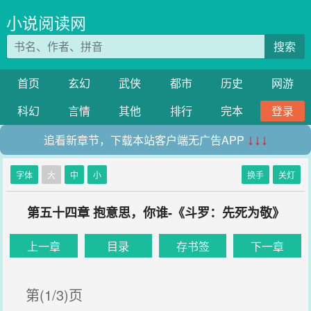
小说阅读网
搜索
首页
玄幻
武侠
都市
历史
网游
科幻
言情
其他
排行
完本
登录
追看新章节，下载本站客户端无广告APP
↓↓↓
字体
大
中
小
换手
关灯
第五十四章 抱意思，你谁-《斗罗：先死为敬》
上一章
目录
存书签
下一章
第(1/3)页