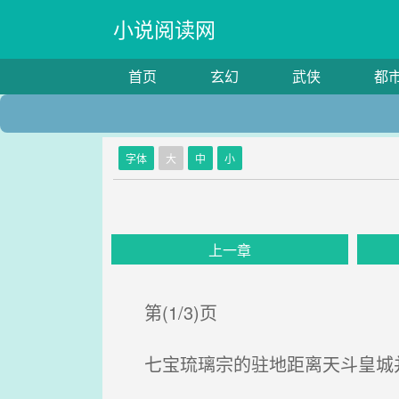
小说阅读网
首页
玄幻
武侠
都
字体
大
中
小
上一章
第(1/3)页
七宝琉璃宗的驻地距离天斗皇城