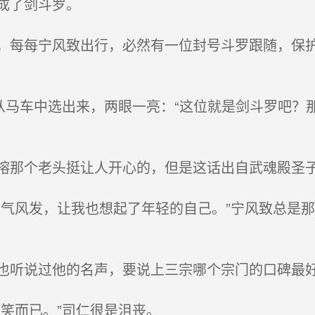
成了剑斗罗。
每每宁风致出行，必然有一位封号斗罗跟随，保护
从马车中选出来，两眼一亮：“这位就是剑斗罗吧？
那个老头挺让人开心的，但是这话出自武魂殿圣
气风发，让我也想起了年轻的自己。”宁风致总是
听说过他的名声，要说上三宗哪个宗门的口碑最好
笑而已。”司仁很是沮丧。