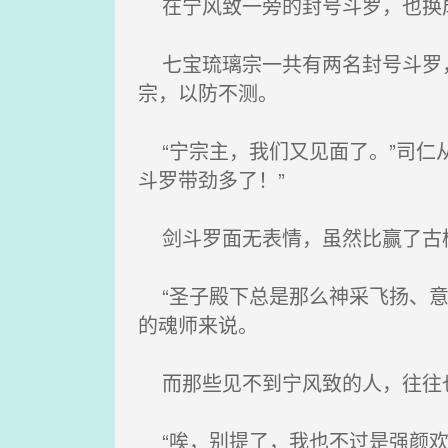
在宁风致一旁的封号斗罗，也换
七宝琉璃宗一共有两名封号斗罗，
宗，以防不测。
“宁宗主，我们又见面了。”司仁
斗罗带劲多了！”
剑斗罗面无表情，虽然比赢了古榕
“圣子殿下总是那么神采飞扬、意
的魂师来说。
而那些见不到宁风致的人，往往也
“唉，别提了，我也不过是强颜欢