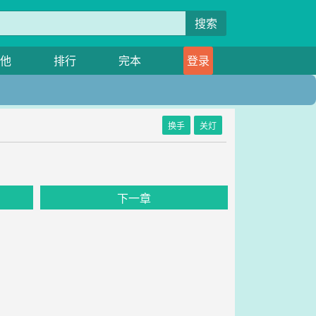
搜索
他
排行
完本
登录
换手
关灯
下一章