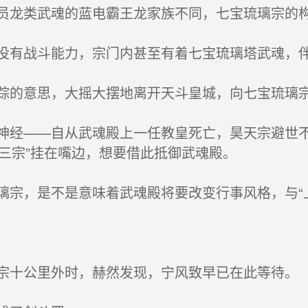
龙类武魂的蓝电霸王龙家族不同，七宝琉璃宗的
有战斗能力，宗门内甚至有着七宝琉璃塔武魂，伴
的意思，大摇大摆地离开天斗皇城，向七宝琉璃
经——自从武魂殿上一任教皇死亡，昊天宗避世不
三宗”挂在嘴边，想要借此抵御武魂殿。
宗，是不是意味着武魂殿将要改变行事风格，与“
十公里外时，赫然发现，宁风致早已在此等待。