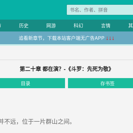
市
历史
网游
科幻
言情
其
追看新章节，下载本站客户端无广告APP
↓↓↓
第二十章 都在演？-《斗罗：先死为敬》
目录
存书签
并不远，位于一片群山之间。