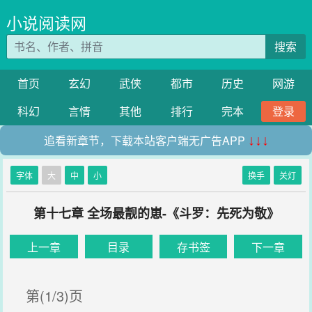
小说阅读网
搜索
首页
玄幻
武侠
都市
历史
网游
科幻
言情
其他
排行
完本
登录
追看新章节，下载本站客户端无广告APP
↓↓↓
字体
大
中
小
换手
关灯
第十七章 全场最靓的崽-《斗罗：先死为敬》
上一章
目录
存书签
下一章
第(1/3)页