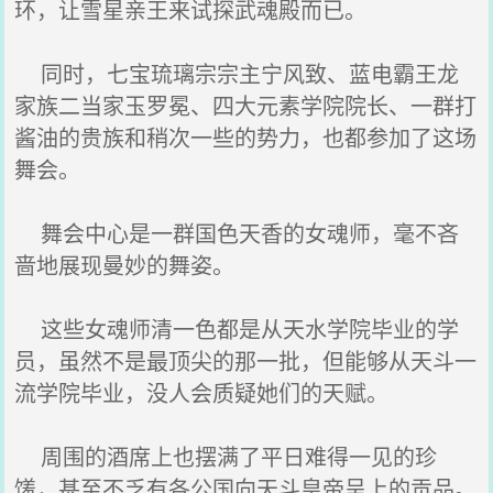
环，让雪星亲王来试探武魂殿而已。
同时，七宝琉璃宗宗主宁风致、蓝电霸王龙
家族二当家玉罗冕、四大元素学院院长、一群打
酱油的贵族和稍次一些的势力，也都参加了这场
舞会。
舞会中心是一群国色天香的女魂师，毫不吝
啬地展现曼妙的舞姿。
这些女魂师清一色都是从天水学院毕业的学
员，虽然不是最顶尖的那一批，但能够从天斗一
流学院毕业，没人会质疑她们的天赋。
周围的酒席上也摆满了平日难得一见的珍
馐，甚至不乏有各公国向天斗皇帝呈上的贡品。